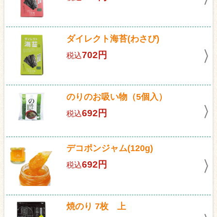
ダイレクト海苔(わさび)
702円
税込
のりのお吸い物（5個入）
692円
税込
デコポンジャム(120g)
692円
税込
焼のり 7枚 上