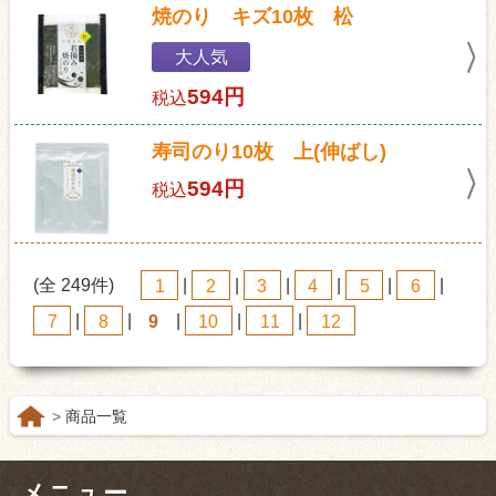
焼のり キズ10枚 松
大人気
594円
税込
寿司のり10枚 上(伸ばし)
594円
税込
(全 249件)
1
|
2
|
3
|
4
|
5
|
6
|
7
|
8
|
9
|
10
|
11
|
12
商品一覧
メニュー