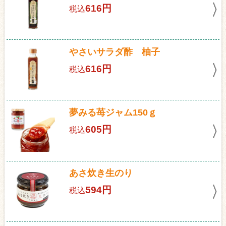
616円
税込
やさいサラダ酢 柚子
616円
税込
夢みる苺ジャム150ｇ
605円
税込
あさ炊き生のり
594円
税込