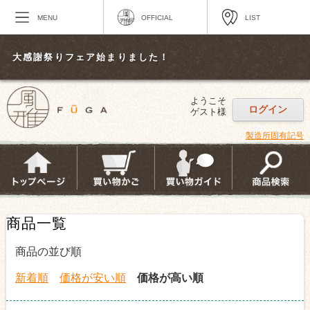
MENU
OFFICIAL
LIST
大感謝祭りフェア始まりました！
ようこそ
ログイン
ゲスト様
製造所固有記号
商品一覧
商品の並び順
新着順
価格が安い順
価格が高い順