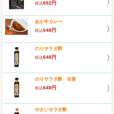
692円
税込
あか牛カレー
648円
税込
のりサラダ酢
648円
税込
のりサラダ酢 生姜
648円
税込
やさいサラダ酢