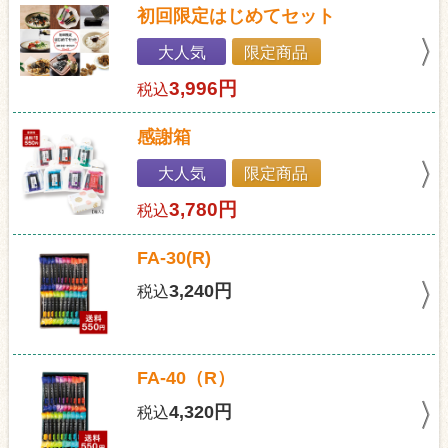
初回限定はじめてセット
大人気
限定商品
3,996円
税込
感謝箱
大人気
限定商品
3,780円
税込
FA-30(R)
3,240円
税込
FA-40（R）
4,320円
税込