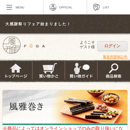
MENU
OFFICIAL
LIST
大感謝祭りフェア始まりました！
ようこそ
ログイン
ゲスト様
製造所固有記号
※商品によってはオンラインショップのみの取り扱いにな