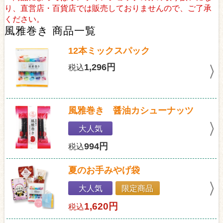
り、直営店・百貨店では販売しておりませんので、ご了承
ください。
風雅巻き 商品一覧
12本ミックスパック
1,296円
税込
風雅巻き 醤油カシューナッツ
大人気
994円
税込
夏のお手みやげ袋
大人気
限定商品
1,620円
税込