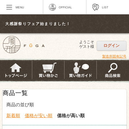
MENU
OFFICIAL
LIST
大感謝祭りフェア始まりました！
ようこそ
ログイン
ゲスト様
製造所固有記号
商品一覧
商品の並び順
新着順
価格が安い順
価格が高い順