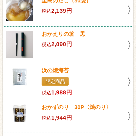
至高のだし（30袋）
2,139円
税込
おかえりの箸 黒
2,090円
税込
浜の焼海苔
限定商品
1,988円
税込
おかずのり 30P〈焼のり〉
1,944円
税込