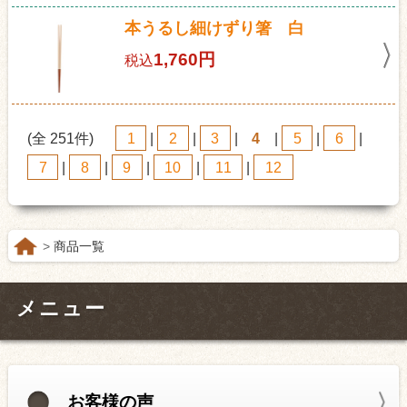
本うるし細けずり箸 白
1,760円
税込
(全 251件)
1
|
2
|
3
|
4
|
5
|
6
|
7
|
8
|
9
|
10
|
11
|
12
商品一覧
メニュー
お客様の声