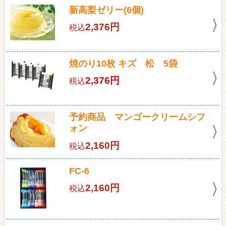
新高梨ゼリー(6個)
2,376円
税込
焼のり10枚 キズ 松 5袋
2,376円
税込
予約商品 マンゴークリームシフ
ォン
2,160円
税込
FC-6
2,160円
税込