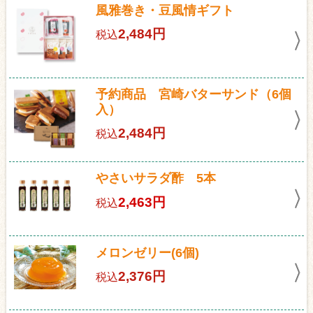
風雅巻き・豆風情ギフト
2,484円
税込
予約商品 宮崎バターサンド（6個
入）
2,484円
税込
やさいサラダ酢 5本
2,463円
税込
メロンゼリー(6個)
2,376円
税込