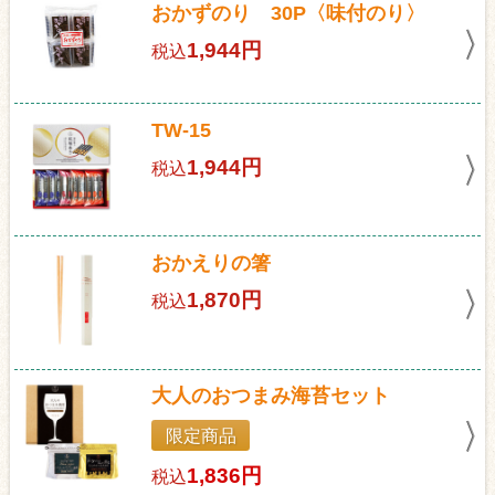
おかずのり 30P〈味付のり〉
1,944円
税込
TW-15
1,944円
税込
おかえりの箸
1,870円
税込
大人のおつまみ海苔セット
限定商品
1,836円
税込