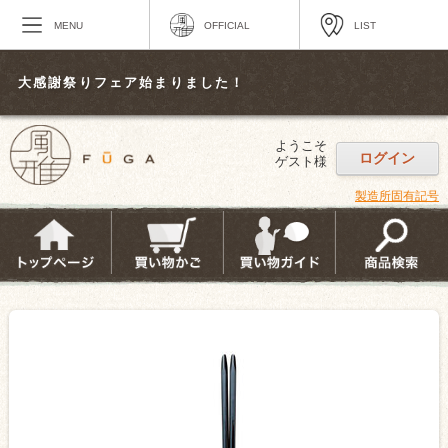
MENU
OFFICIAL
LIST
大感謝祭りフェア始まりました！
ようこそ
ログイン
ゲスト様
製造所固有記号