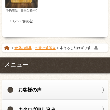
予約商品 日奈久籠(中)
13,750円(税込)
食卓の道具
・
お箸と箸置き
本うるし細けずり箸 黒
メニュー
お客様の声
カタログ申し込み