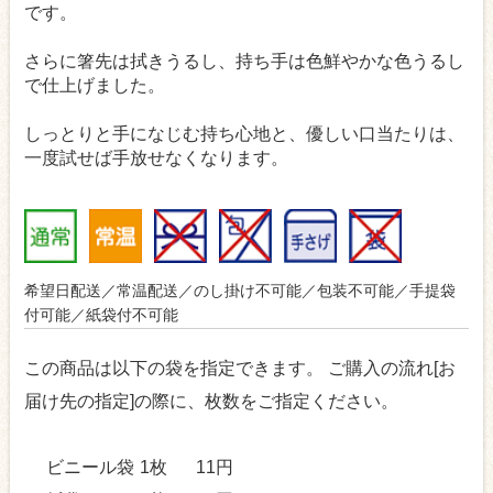
です。
さらに箸先は拭きうるし、持ち手は色鮮やかな色うるし
で仕上げました。
しっとりと手になじむ持ち心地と、優しい口当たりは、
一度試せば手放せなくなります。
希望日配送／常温配送／のし掛け不可能／包装不可能／手提袋
付可能／紙袋付不可能
この商品は以下の袋を指定できます。
ご購入の流れ[お
届け先の指定]の際に、枚数をご指定ください。
ビニール袋
1枚
11円