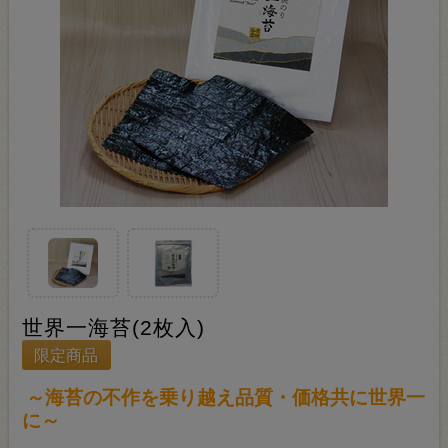
世界一海苔(2枚入)
限定商品
～海苔の不作を乗り越え品質・価格共に世界一
に～