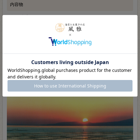
内容物
全形2枚入
賞味期限
製造日より2年
送料
常温送料
商品説明