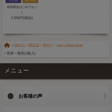
大人気
限定商品
初回限定はじめてセッ
ト
3,996円(税込)
焼のり
・
限定品
・
焼のり
・
nori～dried laver
世界一海苔(2枚入)
メニュー
お客様の声