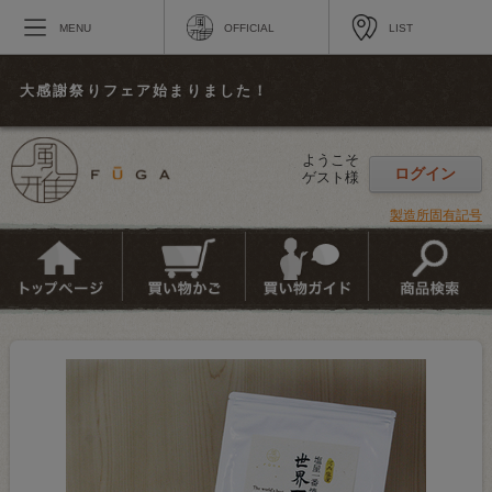
MENU
OFFICIAL
LIST
大感謝祭りフェア始まりました！
ようこそ
ログイン
ゲスト様
製造所固有記号