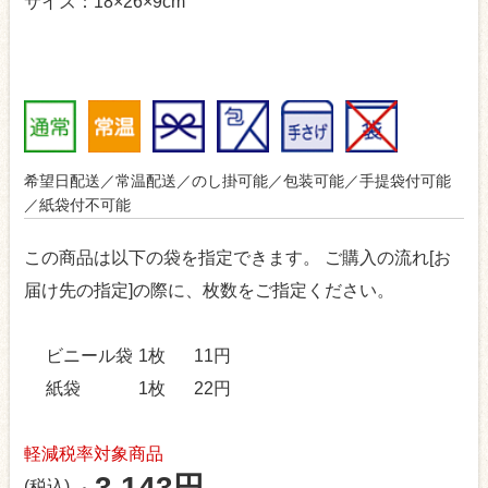
サイズ：18×26×9cm
希望日配送／常温配送／のし掛可能／包装可能／手提袋付可能
／紙袋付不可能
この商品は以下の袋を指定できます。
ご購入の流れ[お
届け先の指定]の際に、枚数をご指定ください。
ビニール袋
1枚
11円
紙袋
1枚
22円
軽減税率対象商品
3,143円
(税込)