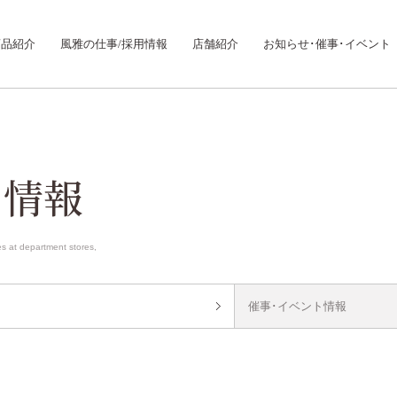
商品紹介
風雅の仕事/採用情報
店舗紹介
お知らせ･催事･イベント
ト情報
es at department stores,
催事･イベント情報