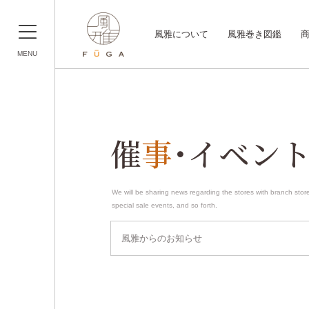
風雅について
風雅巻き図鑑
MENU
催
事
･イベン
We will be sharing news regarding the stores with branch stor
special sale events, and so forth.
風雅からのお知らせ