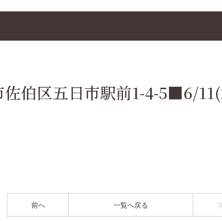
区五日市駅前1-4-5■6/11(木
前へ
一覧へ戻る