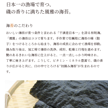
日本一の漁場で育つ、
磯の香りに満ちた風雅の海苔。
海
苔
のこだわり
おいしい海苔が育つ条件と言われる「干満差日本一」を誇る有明海。
「風雅」の海苔はココで育ちます。手作業で牡蠣殻に海苔の種（胞
子）をつけるところから始まり、海苔の成長に合わせて漁場を移動。
摘み取り後は、加工場で海苔の洗浄、成形、乾燥と行程を進めます。
艶のあるきれいな海苔に仕上がると、一点一点しっかり吟味され、
丁寧に焼き上げます。こうして、ビタミン・ミネラル豊富で、磯の香
りが広がると共に、口の中でとろける“初摘み海苔”が生まれるので
す。