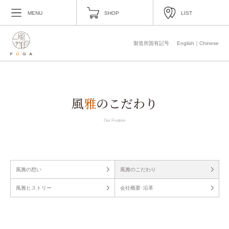
MENU
SHOP
LIST
製造所固有記号
English
｜
Chinese
風
雅
のこだわり
Our Fixation
風雅の想い
風雅のこだわり
風雅ヒストリー
会社概要･沿革