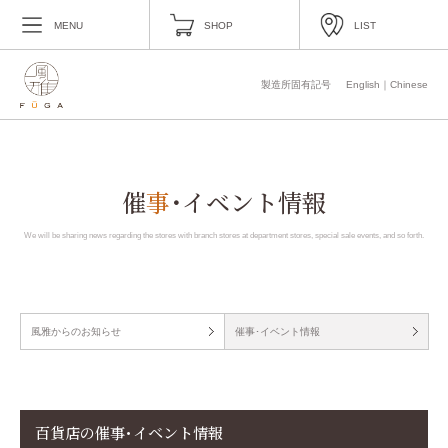
MENU
SHOP
LIST
製造所固有記号
English
｜
Chinese
催
事
･イベント情報
We will be sharing news regarding the stores with branch stores at department stores,
special sale events, and so forth.
風雅からのお知らせ
催事･イベント情報
百貨店の催事･イベント情報