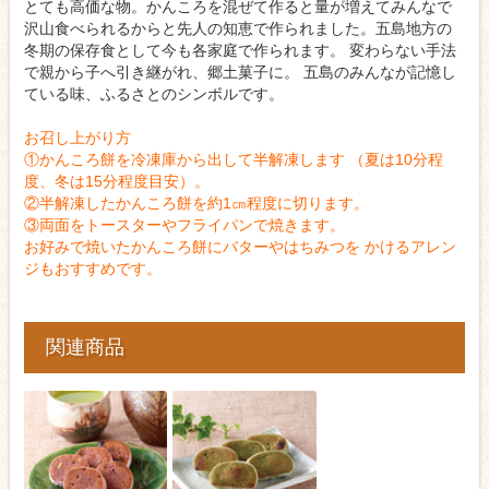
とても高価な物。かんころを混ぜて作ると量が増えてみんなで
沢山食べられるからと先人の知恵で作られました。五島地方の
冬期の保存食として今も各家庭で作られます。 変わらない手法
で親から子へ引き継がれ、郷土菓子に。 五島のみんなが記憶し
ている味、ふるさとのシンボルです。
お召し上がり方
①かんころ餅を冷凍庫から出して半解凍します （夏は10分程
度、冬は15分程度目安）。
②半解凍したかんころ餅を約1㎝程度に切ります。
③両面をトースターやフライパンで焼きます。
お好みで焼いたかんころ餅にバターやはちみつを かけるアレン
ジもおすすめです。
関連商品