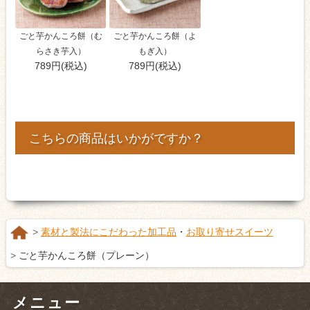
ごと芋かんころ餅（む
ごと芋かんころ餅（よ
らさき芋入）
もぎ入）
789円(税込)
789円(税込)
こちらの商品はいかがですか？
素材と製法にこだわった加工品
・
お取り寄せスイーツ
ごと芋かんころ餅（プレーン）
メニュー