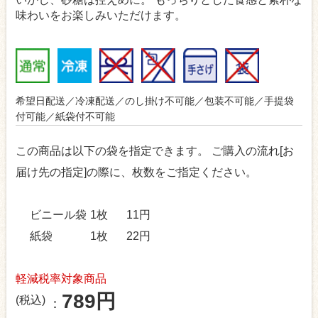
味わいをお楽しみいただけます。
希望日配送／冷凍配送／のし掛け不可能／包装不可能／手提袋
付可能／紙袋付不可能
この商品は以下の袋を指定できます。
ご購入の流れ[お
届け先の指定]の際に、枚数をご指定ください。
ビニール袋
1枚
11円
紙袋
1枚
22円
軽減税率対象商品
789円
(税込)