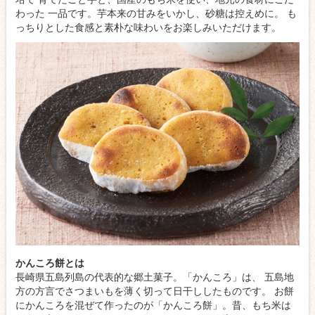
わった 一品です。芋本来の甘みをいかし、砂糖は控えめに。 も
っちりとした食感と素朴な味わいをお楽しみいただけます。
かんころ餅とは
長崎県五島列島の代表的な郷土菓子。「かんころ」は、 五島地
方の方言でさつまいもを薄く切って日干ししたものです。 お餅
にかんころを混ぜて作ったのが「かんころ餅」。昔、もち米は