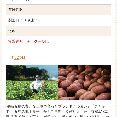
賞味期限
製造日より冷凍1年
送料
常温送料 ＋ クール代
商品説明
長崎五島の豊かな土壌で育ったブランドさつまいも「ごと芋」
で、 五島の郷土菓子「かんころ餅」を作りました。有機JAS栽
培で 育てたごと芋と、国産のもち米を使い、地元の食材にこだ