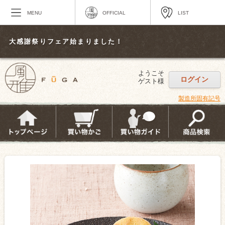
MENU
OFFICIAL
LIST
大感謝祭りフェア始まりました！
ようこそ
ログイン
ゲスト様
製造所固有記号