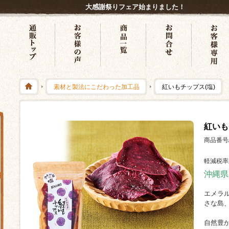
大感謝祭りフェア始まりました！
素材と製法にこだわった加工品
紅いもチップス(塩)
紅いも
商品番号/ 
軽減税率
沖縄県
エメラ
さな島
自然豊