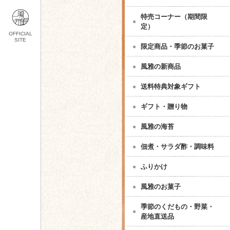
特売コーナー（期間限
定）
OFFICIAL
SITE
限定商品・季節のお菓子
風雅の新商品
送料特典対象ギフト
ギフト・贈り物
風雅の海苔
佃煮・サラダ酢・調味料
ふりかけ
風雅のお菓子
季節のくだもの・野菜・
産地直送品