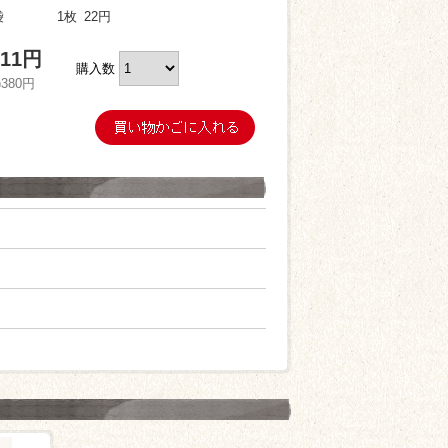
袋
1枚
22円
411円
購入数
)380円