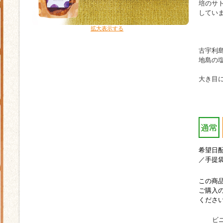
培のサ
してい
拡大表示する
古宇利
地島の
大き目
希望日
／手提
この商
ご購入
くださ
ビ