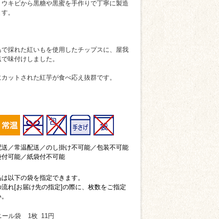
トウキビから黒糖や黒蜜を手作りで丁寧に製造
ます。
島で採れた紅いもを使用したチップスに、屋我
塩で味付けしました。
にカットされた紅芋が食べ応え抜群です。
配送／常温配送／のし掛け不可能／包装不可能
袋付可能／紙袋付不可能
品は以下の袋を指定できます。
の流れ[お届け先の指定]の際に、枚数をご指定
い。
ニール袋
1枚
11円