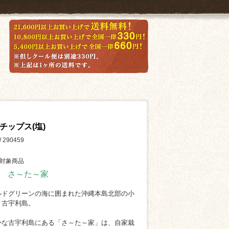
チップス(塩)
290459
対象商品
 さ～た～家
ルドグリーンの海に囲まれた沖縄本島北部の小
、古宇利島。
かな古宇利島にある「さ～た～家」は、自家栽