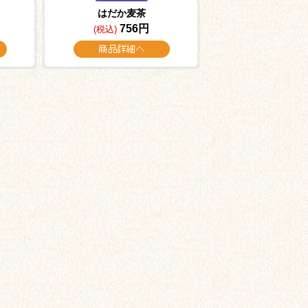
はだか麦茶
756円
(税込)