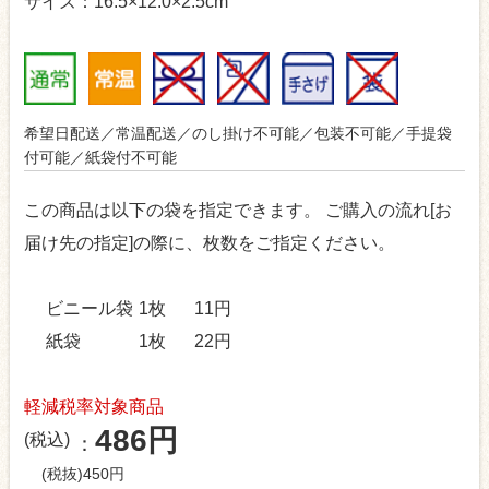
サイズ：16.5×12.0×2.5cm
希望日配送／常温配送／のし掛け不可能／包装不可能／手提袋
付可能／紙袋付不可能
この商品は以下の袋を指定できます。
ご購入の流れ[お
届け先の指定]の際に、枚数をご指定ください。
ビニール袋
1枚
11円
紙袋
1枚
22円
軽減税率対象商品
486円
(税込)
(税抜)450円