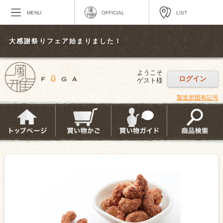
MENU
OFFICIAL
LIST
大感謝祭りフェア始まりました！
ようこそ
ログイン
ゲスト様
製造所固有記号