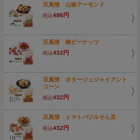
豆風情 山椒アーモンド
486円
税込
豆風情 梅ピーナッツ
432円
税込
豆風情 ポタージュジャイアント
コーン
432円
税込
豆風情 トマトバジルそら豆
432円
税込