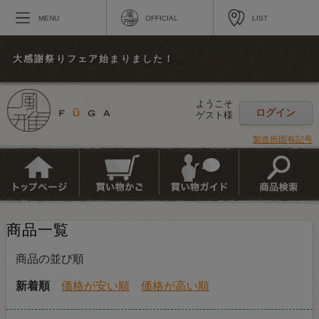
MENU
OFFICIAL
LIST
大感謝祭りフェア始まりました！
ようこそ
ログイン
ゲスト様
製造所固有記号
商品一覧
商品の並び順
新着順
価格が安い順
価格が高い順