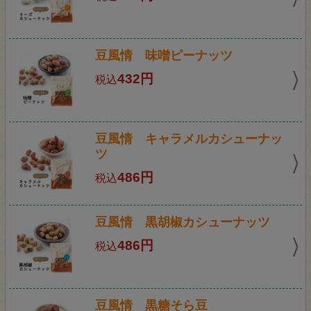
豆風情 味噌ピーナッツ
432円
税込
豆風情 キャラメルカシューナッ
ツ
486円
税込
豆風情 黒胡椒カシューナッツ
486円
税込
豆風情 黒糖そら豆