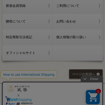
新規会員登録
ご利用について
贈答について
お問い合わせ
特定商取引法表記
個人情報の取り扱い
オフィシャルサイト
ページの先頭へ
TEL 0120-277-322
(無料)
お電話でのご注文受付時間
10:00～16:00 休業日：日曜日