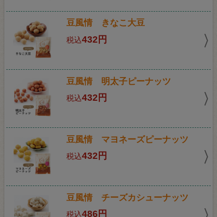
豆風情 きなこ大豆
432円
税込
豆風情 明太子ピーナッツ
432円
税込
豆風情 マヨネーズピーナッツ
432円
税込
豆風情 チーズカシューナッツ
486円
税込