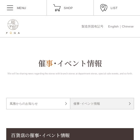
MENU
SHOP
LIST
製造所固有記号
English
｜
Chinese
催
事
･イベント情報
We will be sharing news regarding the stores with branch stores at department stores,
special sale events, and so forth.
風雅からのお知らせ
催事･イベント情報
百貨店の催事･イベント情報